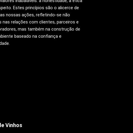
valores inabaláveis: a honestidade, a ética
speito. Estes princípios são o alicerce de
as nossas ações, refletindo-se não
 nas relações com clientes, parceiros e
oradores, mas também na construção de
biente baseado na confiança e
idade.
de Vinhos