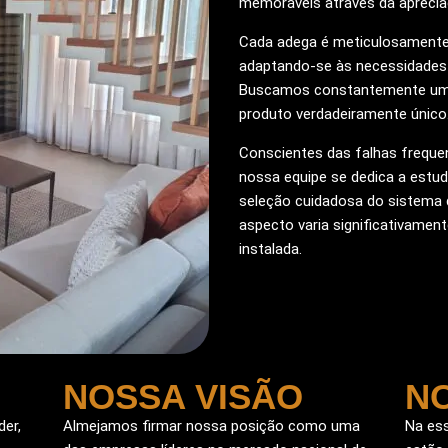
memoráveis através da aprecia
Cada adega é meticulosamente 
adaptando-se às necessidades e 
Buscamos constantemente um d
produto verdadeiramente único
Conscientes das falhas frequ
nossa equipe se dedica a estud
seleção cuidadosa do sistema 
aspecto varia significativamen
instalada.
NOSSA VISÃO
N
er,
Almejamos firmar nossa posição como uma
Na ess