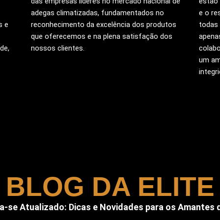
das empresas líderes no mercado nacional de
estão 
adegas climatizadas, fundamentados no
e o re
s e
reconhecimento da excelência dos produtos
todas 
que oferecemos e na plena satisfação dos
apenas
de,
nossos clientes.
colab
um am
integr
BLOG DA ELITE
-se Atualizado: Dicas e Novidades para os Amantes 